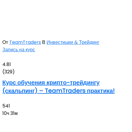
От
TeamTraders
В
Инвестиции & Трейдинг
Запись на курс
4.81
(329)
Курс обучения крипто-трейдингу
(скальпинг) – TeamTraders практика!
541
10ч 31м