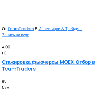
От
TeamTraders
В
Инвестиции & Трейдинг
Запись на курс
4.00
(1)
Стажировка фьючерсы MOEX. Отбор в
TeamTraders
95
59м