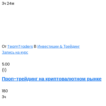
3ч 24м
От
TeamTraders
В
Инвестиции & Трейдинг
Запись на курс
5.00
(1)
Проп-трейдинг на криптовалютном рынке
180
3ч