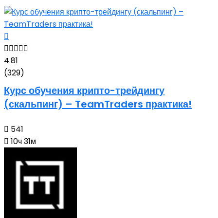
4.81
(329)
Курс обучения крипто-трейдингу
(скальпинг) – TeamTraders практика!
541
10ч 31м