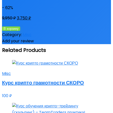
- 62%
9,950
₽
3,750
₽
Количество
В корзину
товара
Category:
Misc
Криптоинвест
Add your review
—
Related Products
основы
инвестирования
в
крипто
Misc
рынок
Курс крипто грамотности СКОРО
100
₽