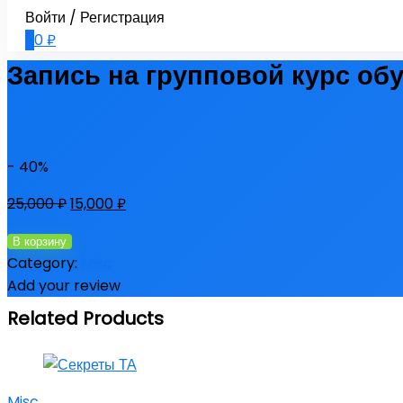
Войти / Регистрация
0
0
₽
Запись на групповой курс об
- 40%
25,000
₽
15,000
₽
Количество
В корзину
товара
Category:
Misc
Запись
Add your review
на
Related Products
групповой
курс
обучения
Misc