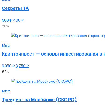
Секреты ТА
500
₽
400
₽
20%
Misc
Криптоинвест — основы инвестирования в 
9,950
₽
3,750
₽
62%
Misc
Трейдинг на Мосбирже (СКОРО)